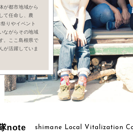
体が都市地域から
して任命し、農
お祭りやイベント
いながらその地域
す。ここ島根県で
んが活躍していま
note
shimane Local Vitalization C