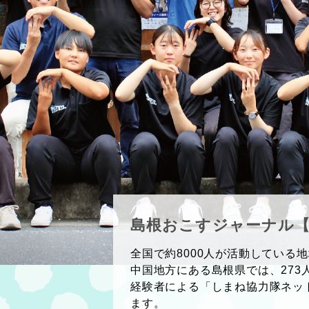
島根おこすジャーナル【最
全国で約8000人が活動している
中国地方にある島根県では、273人
経験者による「しまね協力隊ネッ
ます。