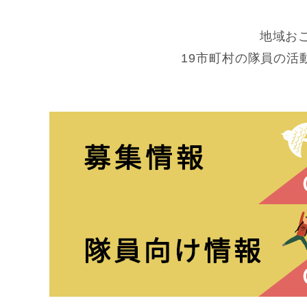
地域お
19市町村の隊員の