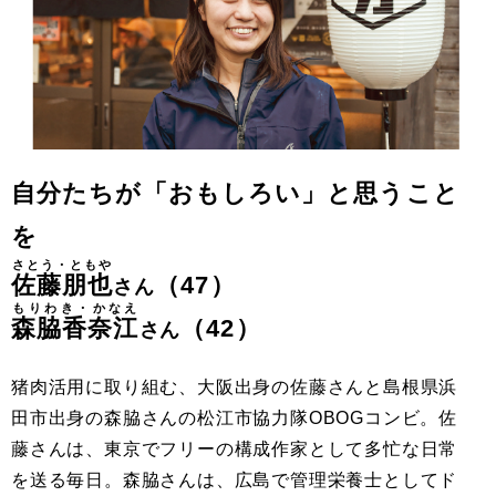
自分たちが「おもしろい」と思うこと
を
さとう・ともや
佐藤朋也
（47）
さん
もりわき・かなえ
森脇香奈江
（42）
さん
猪肉活用に取り組む、大阪出身の佐藤さんと島根県浜
田市出身の森脇さんの松江市協力隊OBOGコンビ。佐
藤さんは、東京でフリーの構成作家として多忙な日常
を送る毎日。森脇さんは、広島で管理栄養士としてド