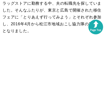
ラッグストアに勤務する中、夫の転職先を探していま
した。そんなふたりが、東京と広島で開催された移住
フェアに「とりあえず行ってみよう」とそれぞれ参加
し、2016年4月から松江市地域おこし協力隊の1期生
となりました。
協力隊の2年目、猪肉の商品開発に携わることに。猪
肉のフランクフルトを作り、各地のお祭りで販売する
と、これが予想を超える大ヒット。この大成功の裏で
ふたりは、「自分たちはただ串を刺しているだけじゃ
ないか」と思い至ります。そもそも、どうして猪肉が
余るのか。そこを深堀りしていくと、猟師の減少や仕
留めても、活用もされず、ただ駆除として埋められる
だけの猪など、鳥獣害をとりまく現実が見えてきまし
た。
本格的にこの問題に向き合おうと狩猟免許を取得し、