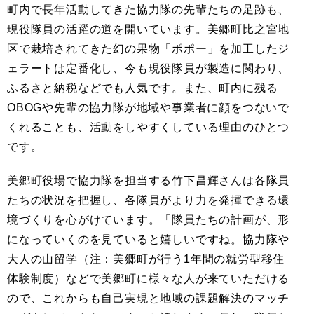
町内で長年活動してきた協力隊の先輩たちの足跡も、
現役隊員の活躍の道を開いています。美郷町比之宮地
区で栽培されてきた幻の果物「ポポー」を加工したジ
ェラートは定番化し、今も現役隊員が製造に関わり、
ふるさと納税などでも人気です。また、町内に残る
OBOGや先輩の協力隊が地域や事業者に顔をつないで
くれることも、活動をしやすくしている理由のひとつ
です。
美郷町役場で協力隊を担当する竹下昌輝さんは各隊員
たちの状況を把握し、各隊員がより力を発揮できる環
境づくりを心がけています。「隊員たちの計画が、形
になっていくのを見ていると嬉しいですね。協力隊や
大人の山留学（注：美郷町が行う1年間の就労型移住
体験制度）などで美郷町に様々な人が来ていただける
ので、これからも自己実現と地域の課題解決のマッチ