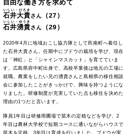
自由な働き方を求めて
いしい・ひろき
石井大貴
（27）
さん
いしい・ゆうき
石井湧貴
（29）
さん
2020年4月に地域おこし協力隊として邑南町へ着任し
た石井大貴さん。任期中にブドウの栽培を学び、現在
は「神紅」と「シャインマスカット」を育てていま
す。広島県府中町出身で、高校卒業後は地元の工場に
就職。農業をしたい兄の湧貴さんと島根県の移住相談
会に参加したことがきっかけで、興味を持つようにな
りました。研修制度が充実していた点も移住を決めた
理由の1つだと言います。
隊員1年目は研修用圃場で苗木の定植などを学び、2
年目は農林大学校で短期コースに通いながらハウスで
苗木を定植、3年目は育成を行いました。ブドウが実