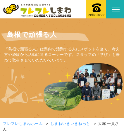
お問い合わせ
島根で頑張る人
『島根で頑張る人』は県内で活動する人にスポットを当て、考え
方や経験から活動に迫るコーナーです。スタッフの「学び」も兼
ねて取材させていただいています。
フレフレしまねホーム
しまねいきいきねっと
大塚 一貴さ
ん