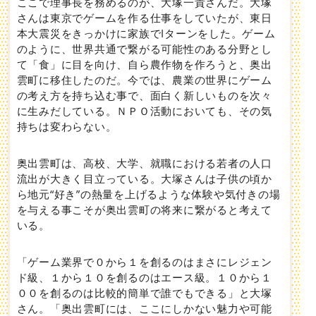
ここで理事長を務めるのが、大塚一貴さんだ。大塚
さんは東京でゲームを作る仕事をしていたが、東日
本大震災をきっかけに家族でIターンをした。ゲーム
のように、世界共通で繋がる可能性のある分野とし
て「食」に目を向け、自ら農作物を作ろうと、奥出
雲町に移住したのだ。今では、農業の世界にゲーム
の考え方を持ち込む事で、面白く新しいものを次々
に生みだしている。ＮＰＯ活動においても、その気
持ちは変わらない。
奥出雲町は、高校、大学、就職における若者の人口
流出が大きく目立っている。大塚さんは子供の頃か
ら地元“好き”の熱量を上げるような体験や気付きの場
を与える事こそが奥出雲町の将来に繋がると考えて
いる。
「ゲーム業界で０から１を創るのはまさにレジェン
ド級、１から１０を創るのはエース級。１０から１
００を創るのは比較的簡単で誰でもできる」と大塚
さん。「奥出雲町には、ここにしかない魅力や可能