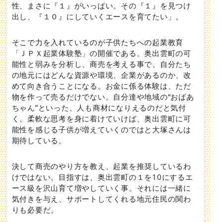
性、まさに『１』がいっぱい。その『１』を見つけ
出し、『１０』にしていくエースを育てたい」。
そこで力を入れているのが子供たちへの起業教育
「ＪＰＸ起業体験塾」の開催である。奥出雲町の可
能性と弱みを分析し、商売を考える事で、自分たち
の地元にはどんな資源や環境、企業があるのか、改
めて向き合うことになる。お金に係る体験は、ただ
物を作って売るだけでない。自分達や地域の“おばあ
ちゃん”といった、人も商材になりえるのだと気付
く。柔軟な思考を身に着けていけば、奥出雲町に可
能性を感じる子供が増えていくのではと大塚さんは
期待している。
決して商売のやり方を教え、起業を推奨しているわ
けではない。目指すは、奥出雲町の１を10にするエ
ース級を沢山育て増やしていく事。それには一緒に
気付きを与え、サポートしてくれる地元住民の関わ
りも必要だ。