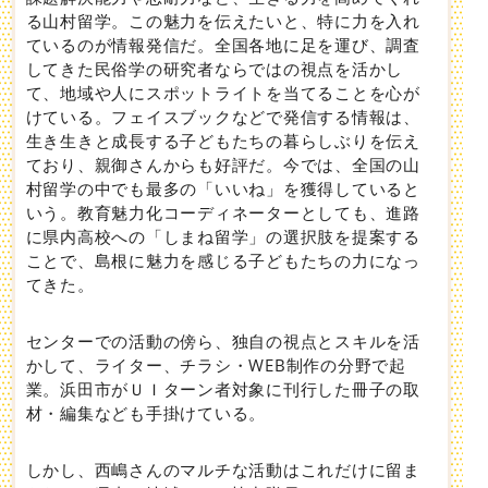
る山村留学。この魅力を伝えたいと、特に力を入れ
ているのが情報発信だ。全国各地に足を運び、調査
してきた民俗学の研究者ならではの視点を活かし
て、地域や人にスポットライトを当てることを心が
けている。フェイスブックなどで発信する情報は、
生き生きと成長する子どもたちの暮らしぶりを伝え
ており、親御さんからも好評だ。今では、全国の山
村留学の中でも最多の「いいね」を獲得していると
いう。教育魅力化コーディネーターとしても、進路
に県内高校への「しまね留学」の選択肢を提案する
ことで、島根に魅力を感じる子どもたちの力になっ
てきた。
センターでの活動の傍ら、独自の視点とスキルを活
かして、ライター、チラシ・WEB制作の分野で起
業。浜田市がＵＩターン者対象に刊行した冊子の取
材・編集なども手掛けている。
しかし、西嶋さんのマルチな活動はこれだけに留ま