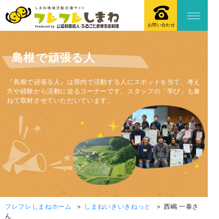
お問い合わせ
島根で頑張る人
『島根で頑張る人』は県内で活動する人にスポットを当て、考え
方や経験から活動に迫るコーナーです。スタッフの「学び」も兼
ねて取材させていただいています。
フレフレしまねホーム
しまねいきいきねっと
西嶋 一泰さ
ん