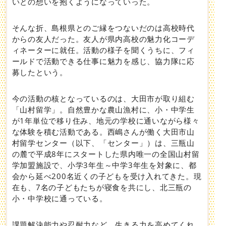
いとの想いを抱くようになっていった。
そんな折、島根県とのご縁をつないだのは高校時代
からの友人だった。友人が県内高校の魅力化コーデ
ィネーターに就任。活動の様子を聞くうちに、フィ
ールドで活動できる仕事に魅力を感じ、協力隊に応
募したという。
今の活動の核となっているのは、大田市が取り組む
「山村留学」。自然豊かな農山漁村に、小・中学生
が1年単位で移り住み、地元の学校に通いながら様々
な体験を積む活動である。西嶋さんが働く大田市山
村留学センター（以下、「センター」）は、三瓶山
の麓で平成8年にスタートした県内唯一の全国山村留
学加盟施設で、小学3年生～中学3年生を対象に、都
会から延べ200名近くの子どもを受け入れてきた。現
在も、7名の子どもたちが寝食を共にし、北三瓶の
小・中学校に通っている。
課題解決能力や忍耐力など、生きる力を高めてくれ