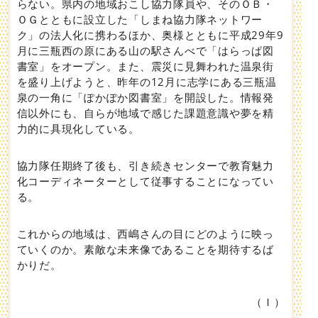
らない。県内の地域おこし協力隊員や、そのＯＢ・
ＯＧとともに設立した「しまね協力隊ネットワー
ク」の法人化に携わるほか、奥様とともに平成29年9
月に三瓶西の原にある山の駅さんべで「はらっぱ図
書室」をオープン。また、震災に見舞われた温泉街
を盛り上げようと、昨年の12月に志学にある三瓶温
泉の一角に「ぽかぽか図書室」を開設した。情報発
信以外にも、自らが地域で感じた課題意識や夢を精
力的に具現化している。
協力隊任期終了後も、引き続きセンターで教育魅力
化コーディネーターとして従事することになってい
る。
これからの地域は、西嶋さんの目にどのように映っ
ていくのか。素敵な未来像であることを期待するば
かりだ。
（Ｉ）