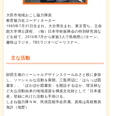
大田市地域おこし協力隊員
教育魅力化コーディネーター
1985年7月31日生まれ。大分県生まれ、東京育ち。立命
館大学博士課程、（独）日本学術振興会の特別研究員な
どを経て、2016年7月から家族3人で島根県にIターン。
趣味はラジオ。TBSラジオヘビーリスナー。
主な活動
財団主催のソーシャルデザインスクールみさと校に参加
し、ソーシャルな活動を展開。三瓶周辺に「はらっぱ図
書室」、「ぽかぽか図書室」を開設するほか、埋没林な
ど火山活動由来の地域資源を構成文化財として「日本遺
産」登録に向けた活動も手掛ける。
しまね協力隊ＮＷ、民俗芸能学会所属。資格は高校教員
免許（地歴）