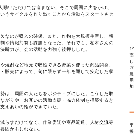
人動いただけでは進まない。そこで周囲に声をかけ、
というサイクルを作り出すことから活動をスタートさせ
可欠なのが収入の確保。また、作物を大規模生産し、耕
体制や情報共有も課題となった。それでも、柏木さんの
1
と決断力が、会の活動を力強く後押しした。
高
し
スや焼酎など地元で収穫できる野菜を使った商品開発、
2
造・販売によって、旬に限らず一年を通して安定した収
農
用
加
姿勢は、周囲の人たちをポジティブにした。こうした取
つながりや、お互いの活動支援・協力体制を構築するき
か支えあいの輪ができていた。
を減らすだけでなく、作業委託や商品流通、人材交流等
平
る要因かもしれない。
援