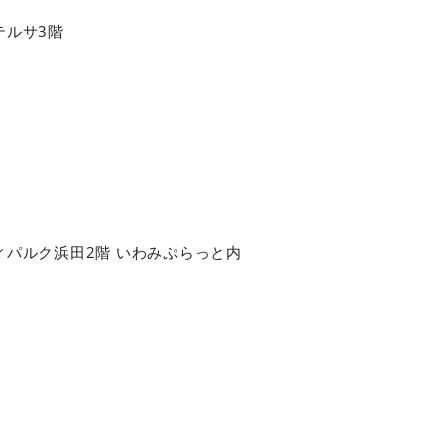
テルサ3階
ティパルク浜田2階
いわみぷらっと内