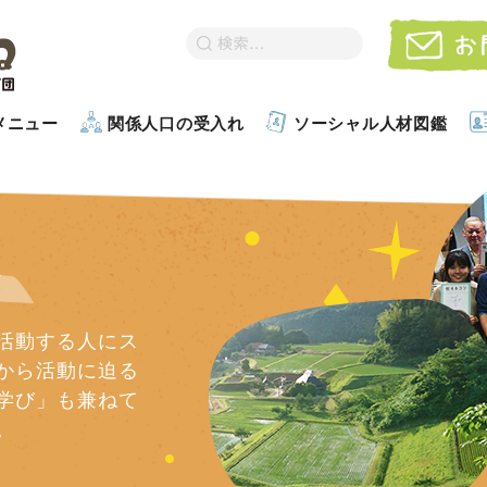
メニュー
関係人口の受入れ
ソーシャル人材図鑑
人
活動する人にス
から活動に迫る
学び」も兼ねて
。