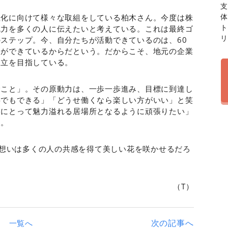
支
体
性化に向けて様々な取組をしている柏木さん。今度は株
ト
魅力を多くの人に伝えたいと考えている。これは最終ゴ
リ
ステップ。今、自分たちが活動できているのは、60
とができているからだという。だからこそ、地元の企業
自立を目指している。
むこと」。その原動力は、一歩一歩進み、目標に到達し
事でもできる」「どうせ働くなら楽しい方がいい」と笑
人にとって魅力溢れる居場所となるように頑張りたい」
る。
木さんの熱い想いは多くの人の共感を得て美しい花を咲かせるだろ
（T）
次の記事へ
一覧へ