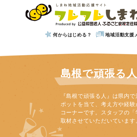
何からはじめる？
地域活動支援
島根で頑張る
『島根で頑張る人』は県内で
ポットを当て、考え方や経験
コーナーです。スタッフの「
取材させていただいています