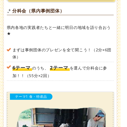
分科会（県内事例団体）
県内各地の実践者たちと一緒に明日の地域を語り合おう
★
まずは事例団体のプレゼンを全て聞こう！（2分×6団
体）
6テーマ
2テーマ
のうち、
を選んで分科会に参
加！！（55分×2回）
テーマ1 食・特産品