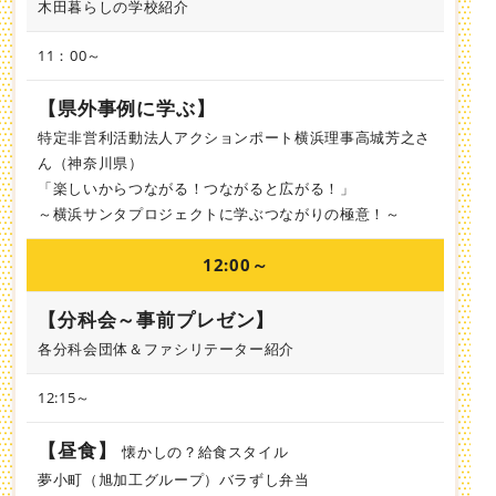
木田暮らしの学校紹介
11：00～
【県外事例に学ぶ】
特定非営利活動法人アクションポート横浜理事高城芳之さ
ん（神奈川県）
「楽しいからつながる！つながると広がる！」
～横浜サンタプロジェクトに学ぶつながりの極意！～
12:00～
【分科会～事前プレゼン】
各分科会団体＆ファシリテーター紹介
12:15～
【昼食】
懐かしの？給食スタイル
夢小町（旭加工グループ）バラずし弁当