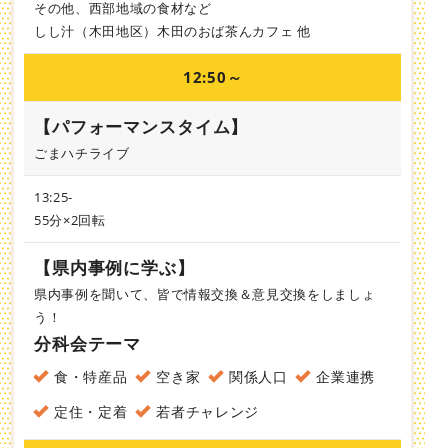
その他、西部地域の食材など
しし汁（木田地区）木田のおば茶んカフェ 他
12:50～
【パフォーマンスタイム】
ごまハチライブ
13:25-
55分×2回転
【県内事例に学ぶ】
県内事例を聞いて、皆で情報交換＆意見交換をしましょ
う！
分科会テーマ
食・特産品
空き家
関係人口
企業連携
定住・定着
若者チャレンジ