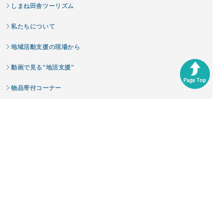
しまね田舎ツーリズム
私たちについて
地域活動支援の現場から
動画で見る"地活支援"
物品寄付コーナー
島根いきいき広場
ふるさと島根定住財団
申請書類一覧
新着情報
セミナー・交流会情報
お問い合わせ