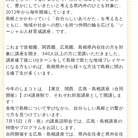
く、豊かにしていきたいと考える県内外のひとを対象に、
2012年から毎年開催しています。
島根とかかわっていく「自分らしいありかた」を考えると
ともに、地域や社会への想いを持つ仲間の輪を広げる「ソ
ーシャル人材育成講座」です。
これまで首都圏、関西圏、広島圏、島根県内在住の方を対
象に講座を開き、340人以上の方に受講いただきました。
講座修了後にUIJターンをして島根で新たな地域プレイヤー
になる方もいれば、島根県外から様々な方法で島根に関わ
る修了生が多くいます。
今年のしまコトは、【東京、関西、広島・島根講座（合同
開催）】の4講座制で、それぞれ対面講座として開講しま
す！
各地で島根について学びながら、自分らしい島根との繋が
り方を見つけていきいます。
7月15日（月・祝）の講座説明会では、広島・島根講座の
特徴やプログラムをお話しします。
合同開催する広島・島根講座では、県内在住者と県外在住